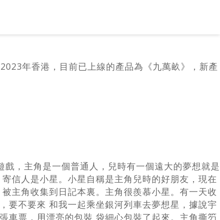
公司成立於2023年香港，目前已上線的產品為《九萬畝》，新產
遊戲，主角是一個普通人，兒時有一個遠大的夢想就是
，寄信人是小星。小星自稱是主角兒時的好朋友，現在
 被主角收集到日記本裏。主角很羨慕小星。有一天收
票，要不要來 和我一起乘坐銀河列車去夢想星，據說宇
張車票，用漂亮的包裝 袋細心包裝了起來。主角撕䇖